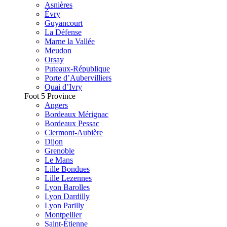
Asnières
Évry
Guyancourt
La Défense
Marne la Vallée
Meudon
Orsay
Puteaux-République
Porte d’Aubervilliers
Quai d’Ivry
Foot 5 Province
Angers
Bordeaux Mérignac
Bordeaux Pessac
Clermont-Aubière
Dijon
Grenoble
Le Mans
Lille Bondues
Lille Lezennes
Lyon Barolles
Lyon Dardilly
Lyon Parilly
Montpellier
Saint-Étienne