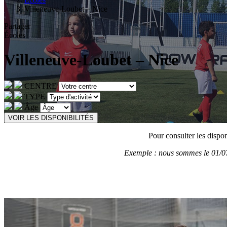
Villeneuve-Loubet – Nice
Partager
Écoles
Villeneuve-Loubet – Nice
CENTRE
TYPE
Âge
VOIR LES DISPONIBILITÉS
Pour consulter les dispon
Exemple : nous sommes le 01/