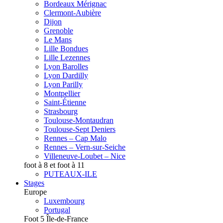
Bordeaux Mérignac
Clermont-Aubière
Dijon
Grenoble
Le Mans
Lille Bondues
Lille Lezennes
Lyon Barolles
Lyon Dardilly
Lyon Parilly
Montpellier
Saint-Étienne
Strasbourg
Toulouse-Montaudran
Toulouse-Sept Deniers
Rennes – Cap Malo
Rennes – Vern-sur-Seiche
Villeneuve-Loubet – Nice
foot à 8 et foot à 11
PUTEAUX-ILE
Stages
Europe
Luxembourg
Portugal
Foot 5 Île-de-France