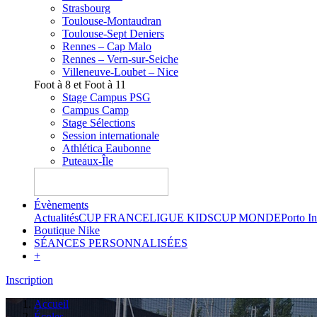
Strasbourg
Toulouse-Montaudran
Toulouse-Sept Deniers
Rennes – Cap Malo
Rennes – Vern-sur-Seiche
Villeneuve-Loubet – Nice
Foot à 8 et Foot à 11
Stage Campus PSG
Campus Camp
Stage Sélections
Session internationale
Athlética Eaubonne
Puteaux-Île
Évènements
Actualités
CUP FRANCE
LIGUE KIDS
CUP MONDE
Porto I
Boutique Nike
SÉANCES PERSONNALISÉES
+
Inscription
Accueil
Écoles