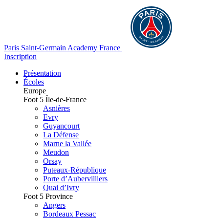
Paris Saint-Germain Academy France
Inscription
Présentation
Écoles
Europe
Foot 5 Île-de-France
Asnières
Evry
Guyancourt
La Défense
Marne la Vallée
Meudon
Orsay
Puteaux-République
Porte d’Aubervilliers
Quai d’Ivry
Foot 5 Province
Angers
Bordeaux Pessac