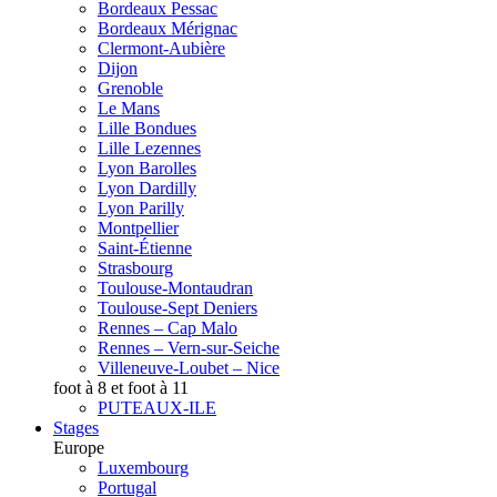
Bordeaux Pessac
Bordeaux Mérignac
Clermont-Aubière
Dijon
Grenoble
Le Mans
Lille Bondues
Lille Lezennes
Lyon Barolles
Lyon Dardilly
Lyon Parilly
Montpellier
Saint-Étienne
Strasbourg
Toulouse-Montaudran
Toulouse-Sept Deniers
Rennes – Cap Malo
Rennes – Vern-sur-Seiche
Villeneuve-Loubet – Nice
foot à 8 et foot à 11
PUTEAUX-ILE
Stages
Europe
Luxembourg
Portugal