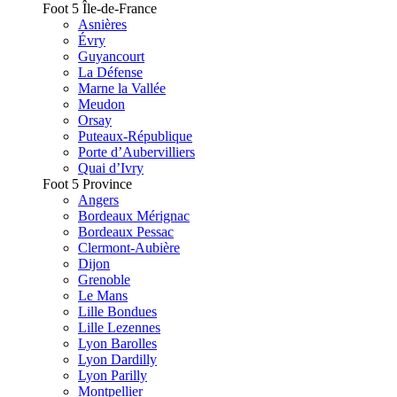
Foot 5 Île-de-France
Asnières
Évry
Guyancourt
La Défense
Marne la Vallée
Meudon
Orsay
Puteaux-République
Porte d’Aubervilliers
Quai d’Ivry
Foot 5 Province
Angers
Bordeaux Mérignac
Bordeaux Pessac
Clermont-Aubière
Dijon
Grenoble
Le Mans
Lille Bondues
Lille Lezennes
Lyon Barolles
Lyon Dardilly
Lyon Parilly
Montpellier