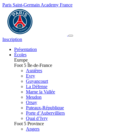
Paris Saint-Germain Academy France
Inscription
Présentation
Écoles
Europe
Foot 5 Île-de-France
Asnières
Evry
Guyancourt
La Défense
Marne la Vallée
Meudon
Orsay
Puteaux-République
Porte d’Aubervilliers
Quai d’Ivry
Foot 5 Province
Angers