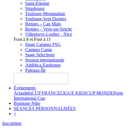
Saint-Étienne
Strasbourg
Toulouse-Montaudran
Toulouse-Sept Deniers
Rennes – Cap Malo
Rennes – Vern-sur-Seiche
Villeneuve-Loubet – Nice
Foot à 8 et Foot à 11
Stage Campus PSG
Campus Camp
Stage Sélections
Session internationale
Athlética Eaubonne
Puteaux-Île
Évènements
Actualités
CUP FRANCE
LIGUE KIDS
CUP MONDE
Porto
International Cup
Boutique Nike
SÉANCES PERSONNALISÉES
+
Inscription