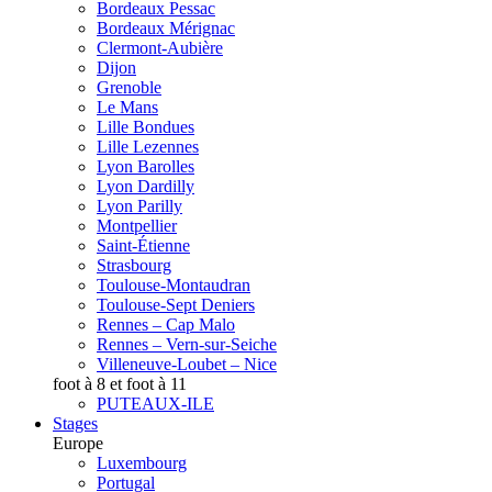
Bordeaux Pessac
Bordeaux Mérignac
Clermont-Aubière
Dijon
Grenoble
Le Mans
Lille Bondues
Lille Lezennes
Lyon Barolles
Lyon Dardilly
Lyon Parilly
Montpellier
Saint-Étienne
Strasbourg
Toulouse-Montaudran
Toulouse-Sept Deniers
Rennes – Cap Malo
Rennes – Vern-sur-Seiche
Villeneuve-Loubet – Nice
foot à 8 et foot à 11
PUTEAUX-ILE
Stages
Europe
Luxembourg
Portugal