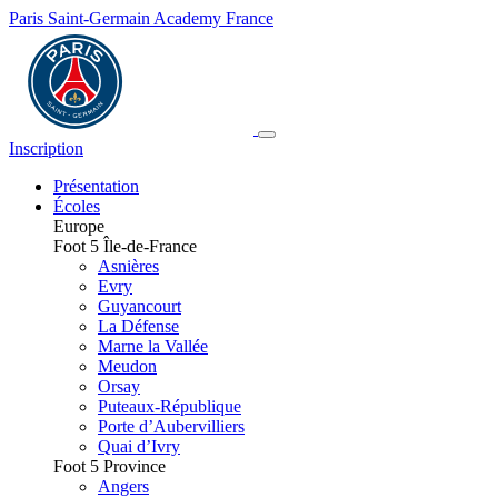
Paris Saint-Germain Academy France
Inscription
Présentation
Écoles
Europe
Foot 5 Île-de-France
Asnières
Evry
Guyancourt
La Défense
Marne la Vallée
Meudon
Orsay
Puteaux-République
Porte d’Aubervilliers
Quai d’Ivry
Foot 5 Province
Angers