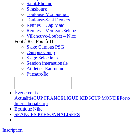
Saint-Étienne
Strasbourg
Toulouse-Montaudran
Toulouse-Sept Deniers
Rennes – Cap Malo
Rennes – Vern-sur-Seiche
Villeneuve-Loubet – Nice
Foot à 8 et Foot à 11
Stage Campus PSG
Campus Camp
Stage Sélections
Session internationale
Athlética Eaubonne
Puteaux-Île
Évènements
Actualités
CUP FRANCE
LIGUE KIDS
CUP MONDE
Porto
International Cup
Boutique Nike
SÉANCES PERSONNALISÉES
+
Inscription