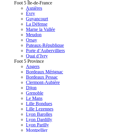
Foot 5 Île-de-France
Asnières
Évry
Guyancourt
La Défense
Marne la Vallée
Meudon
Orsay
Puteaux-République
Porte d’Aubervilliers
Quai d’Ivry
Foot 5 Province
Angers
Bordeaux Mérignac
Bordeaux Pessac
Clermont-Aubière
Dijon
Grenoble
Le Mans
Lille Bondues
Lille Lezennes
Lyon Barolles
Lyon Dardilly
Lyon Parilly
Montpellier