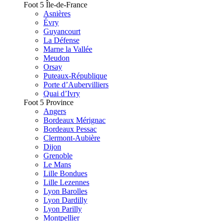
Foot 5 Île-de-France
Asnières
Évry
Guyancourt
La Défense
Marne la Vallée
Meudon
Orsay
Puteaux-République
Porte d’Aubervilliers
Quai d’Ivry
Foot 5 Province
Angers
Bordeaux Mérignac
Bordeaux Pessac
Clermont-Aubière
Dijon
Grenoble
Le Mans
Lille Bondues
Lille Lezennes
Lyon Barolles
Lyon Dardilly
Lyon Parilly
Montpellier