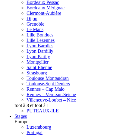
Bordeaux Pessac
Bordeaux Mérignac
Clermont-Aubière
Dijon
Grenoble
Le Mans
Lille Bondues
Lille Lezennes
Lyon Barolles
Lyon Dardilly
Lyon Parilly
Montpellier
Saint-Étienne
Strasbourg
Toulouse-Montaudran
Toulouse-Sept Deniers
Rennes – Cap Malo
Rennes – Vern-sur-Seiche
Villeneuve-Loubet – Nice
foot à 8 et foot à 11
PUTEAUX-ILE
Stages
Europe
Luxembourg
Portugal