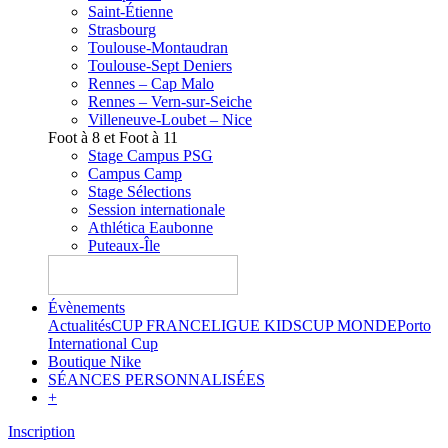
Saint-Étienne
Strasbourg
Toulouse-Montaudran
Toulouse-Sept Deniers
Rennes – Cap Malo
Rennes – Vern-sur-Seiche
Villeneuve-Loubet – Nice
Foot à 8 et Foot à 11
Stage Campus PSG
Campus Camp
Stage Sélections
Session internationale
Athlética Eaubonne
Puteaux-Île
Évènements
Actualités
CUP FRANCE
LIGUE KIDS
CUP MONDE
Porto
International Cup
Boutique Nike
SÉANCES PERSONNALISÉES
+
Inscription