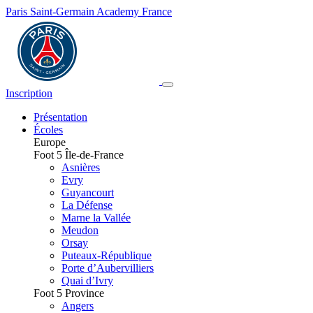
Paris Saint-Germain Academy France
Inscription
Présentation
Écoles
Europe
Foot 5 Île-de-France
Asnières
Evry
Guyancourt
La Défense
Marne la Vallée
Meudon
Orsay
Puteaux-République
Porte d’Aubervilliers
Quai d’Ivry
Foot 5 Province
Angers