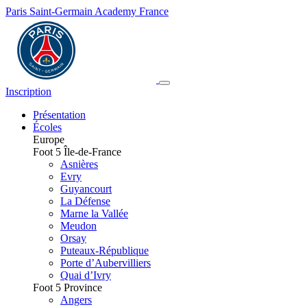
Paris Saint-Germain Academy France
Inscription
Présentation
Écoles
Europe
Foot 5 Île-de-France
Asnières
Evry
Guyancourt
La Défense
Marne la Vallée
Meudon
Orsay
Puteaux-République
Porte d’Aubervilliers
Quai d’Ivry
Foot 5 Province
Angers