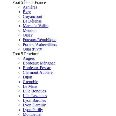
Foot 5 Île-de-France
Asnières
Évry
Guyancourt
La Défense
Marne la Vallée
Meudon
Orsay
Puteaux-République
Porte d’Aubervilliers
Quai d’Ivry
Foot 5 Province
Angers
Bordeaux Mérignac
Bordeaux Pessac
Clermont-Aubière
Dijon
Grenoble
Le Mans
Lille Bondues
Lille Lezennes
Lyon Barolles
Lyon Dardilly
Lyon Parilly
Montpellier