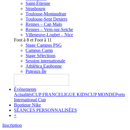
Saint-Étienne
Strasbourg
Toulouse-Montaudran
Toulouse-Sept Deniers
Rennes – Cap Malo
Rennes – Vern-sur-Seiche
Villeneuve-Loubet – Nice
Foot à 8 et Foot à 11
Stage Campus PSG
Campus Camp
Stage Sélections
Session internationale
Athlética Eaubonne
Puteaux-Île
Évènements
Actualités
CUP FRANCE
LIGUE KIDS
CUP MONDE
Porto
International Cup
Boutique Nike
SÉANCES PERSONNALISÉES
+
Inscription