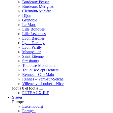
Bordeaux Pessac
Bordeaux Mérignac
Clermont-Aubière
Dijon
Grenoble
Le Mans
Lille Bondues
Lille Lezennes
Lyon Barolles
Lyon Dardilly
Lyon Parilly
Montpellier
Saint-Étienne
Strasbourg
Toulouse-Montaudran
Toulouse-Sept Deniers
Rennes – Cap Malo
Rennes – Vern-sur-Seiche
Villeneuve-Loubet – Nice
foot à 8 et foot à 11
PUTEAUX-ILE
Stages
Europe
Luxembourg
Portugal